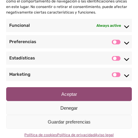
como el comportamiento de navegación o las identificaciones únicas
en este lugar. No consentir o retirar el consentimiento, puede afectar
negativamente ciertas características y funciones.
Funcional
Always active
Preferencias
Porque tú eres lo más
Estadísticas
importante
Marketing
Instituto de cirugía plástica Dr. Fabrizio Moscatiello
Prat de la Creu 59-65, 1º planta, escala D, AD500, Andorra la
Aceptar
Vella, Andorra.
Teléfono: +376 641 903
Denegar
Guardar preferencias
© Copyright
|
Política de privacidad
|
Aviso legal
|
Política de
Política de cookies
Política de privacidad
Aviso legal
cookies
| Diseño por
Innoverweb